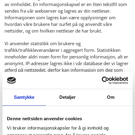
av innholdet. En informasjonskapsel er en liten tekstfil som
sendes fra vår webserver og lagres av din nettleser.
Informasjonen som lagres kan være opplysninger om
hvordan våre brukere har surfet på og anvendt våre
nettsider, og om hvilken nettleser de har brukt.
Vi anvender statistikk om brukere og
trafikk/trafikkleverandører i aggregert form. Statistikken
inneholder aldri noen form for personlig informasjon, alt er
anonymt. IP-adresser lagres ikke i vår database der vi lagrer
atferd på nettstedet, derfor kan informasjon om deg som
bruker aldri kobles sammen med din identitet. Din IP-
adresse lagres av sikkerhetsmessige årsaker bare i de
tilfeller du selv aktivt registrerer deg på nettstedet.
Samtykke
Detaljer
Om
Formål:
Utvikle og forbedre nettstedet gjennom å forstå
Denne nettsiden anvender cookies
hvordan det anvendes.
Vi bruker informasjonskapsler for å gi innhold og